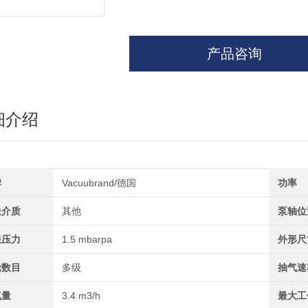
产品咨询
细介绍
牌
Vacuubrand/德国
功率
送介质
其他
泵轴位
限压力
1.5 mbarpa
外形尺
轮数目
多级
抽气速
气量
3.4 m3/h
最大工