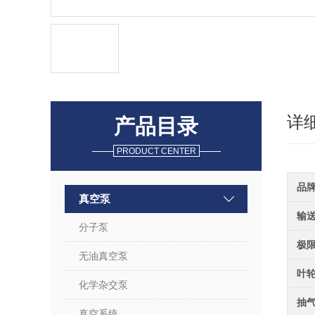
详
产品目录
PRODUCT CENTER
品
真空泵
输
分子泵
极
无油真空泵
叶
化学杂交泵
抽
真空系统