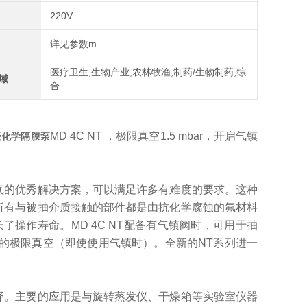
220V
详见参数m
医疗卫生,生物产业,农林牧渔,制药/生物制药,综
域
合
MD 4C NT
，极限真空
1.5 mbar，开启气镇
级化学隔膜泵
气的优秀解决方案，可以满足许多有难度的要求。这种
T的所有与被抽介质接触的部件都是由抗化学腐蚀的氟材料
了操作寿命。MD 4C NT配备有气镇阀时，可用于抽
的极限真空（即使使用气镇时）。全新的NT系列进一
择。主要的应用是与旋转蒸发仪、干燥箱等实验室仪器