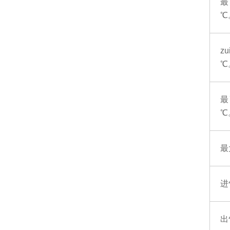
最
℃
z
℃
最
℃
最
进
出