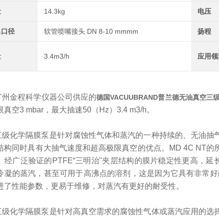
量
14.3kg
电压
出口径
软管喷嘴接头 DN 8-10 mmmm
扬程
量
3.4m3/h
应用领
广州金程科学仪器公司供应的
德国
VACUUBRAND普兰德无油真空三
真空3 mbar，最大抽速50（Hz）3.4 m3/h。
三级化学隔膜泵是针对腐蚀性气体和蒸汽的一种持续的、无油抽
结构同时具有大抽气速度和超高极限真空的优点。
MD 4C N
。经广泛验证的PTFE“三明治"夹层结构的膜片稳定性更高，延长
冷凝的蒸汽，甚至可用于高沸点的溶剂，这是因为它具有非常好
进了性能参数，更易于维修，对蒸汽有更好的耐受性。
三级化学隔膜泵是针对高真空需求的腐蚀性气体或蒸汽应用的选