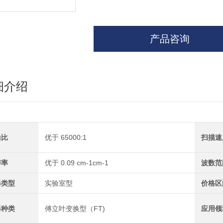
产品咨询
细介绍
噪比
优于 65000:1
扫描速
辨率
优于 0.09 cm-1cm-1
波数范
器类型
实验室型
价格区
器种类
傅立叶变换型（FT)
应用领