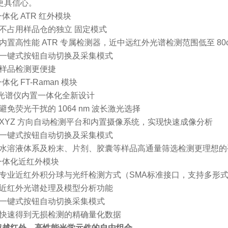
更具信心。
一体化
ATR 红外模块
• 不占用样品仓的独立 固定模式
• 内置高性能 ATR 专属检测器，近中远红外光谱检测范围低至 80c
• 一键式按钮自动切换及采集模式
• 样品检测更便捷
一体化
FT-Raman 模块
•光谱仪内置一体化全新设计
 避免荧光干扰的 1064 nm 波长激光选择
• XYZ 方向自动检测平台和内置摄像系统，实现快速成像分析
• 一键式按钮自动切换及采集模式
• 水溶液体系及粉末、片剂、胶囊等样品高通量筛选检测更理想的
一体化近红外模块
• 专业近红外积分球与光纤检测方式（SMA标准接口，支持多形
• 近红外光谱处理及模型分析功能
• 一键式按钮自动切换采集模式
• 快速得到无损检测的精确量化数据
超越红外，高性能光学元件的自由组合