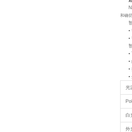
N
和确
•
光
Pol
白
外