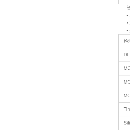
检
DL
MC
MC
MC
Ti
Sil