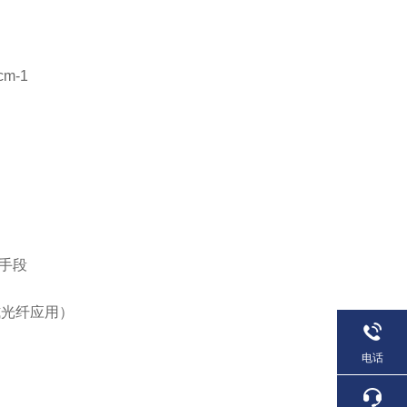
m-1
手段
式光纤应用）
电话