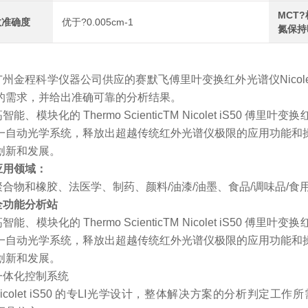
MCT
数准确度
优于?0.005cm-1
氮保持
广州金程科学仪器公司供应的赛默飞
傅
里
叶变换红外光谱仪
Nicol
的需求，并给出准确可靠的分析结果。
高智能、模块化的
Thermo ScienticTM Nicolet i
一自动光学系统，释放出超越传统红外光谱仪极限的应用功能和
创新和发展。
应用领域
：
聚合物和橡胶
、
法医
学、
制药
、
颜料
/油漆/油墨
、
食品
/调味品/食
全功能分析站
高智能、模块化的
Thermo ScienticTM Nicolet i
一自动光学系统，释放出超越传统红外光谱仪极限的应用功能和
创新和发展。
一体化控制系统
Nicolet iS50 的专LI光学设计，整体解决方案的分析判