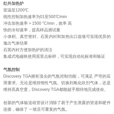
红外加热炉
室温至
1200℃
线性控制加热速率为
01至500℃/min
冲击加热速率
> 1500 °C/min，效率 高
快的冷却速率，提高样品测试量
小体积、真空密封、石英内衬和加热出口选项可实现优异的
逸出气体结果
石英内衬方便加热炉的清洁
集成式电磁铁使用居里点标样，可实现自动化标准和验证
气氛控制
Discovery TGA拥有顶尖的气氛控制功能，可满足 严苛的应
用要求。无论是维持惰性气氛、切换到氧化吹扫气体，还是
维持高真空度，Discovery TGA都能超乎期待地完成使命。
创新的气体输送歧管设计消除了易于产生泄露的管道和硬件
连接，确保了
一致且可重复的气氛。