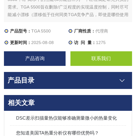
需求。TGA 5500旨在删除/广泛程度的实现温度控制，同时尽可
能减小漂移（漂移低于任何同类TGA竞争产品，即使是哪些使用
测试后数据处理的产品也不例外）。TA专有红外加热炉*具备 快
的加热和冷却速率。全新的自动进样器则树立了高生产力标准。
产品型号：
TGA 5500
厂商性质：
代理商
更新时间：
2025-08-08
访 问 量：
1275
产品咨询
联系我们
产品目录
相关文章
DSC差示扫描量热仪能够准确测量微小的热量变化
您知道美国TA热重分析仪有哪些优势吗？