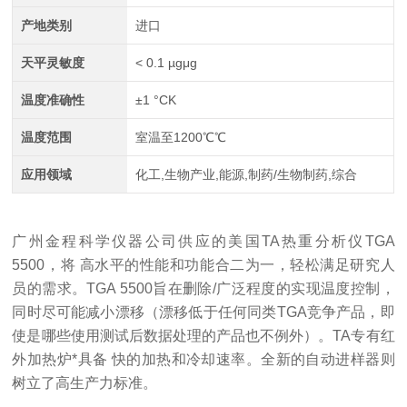
产地类别
进口
天平灵敏度
< 0.1 µgμg
温度准确性
±1 °CK
温度范围
室温至1200℃℃
应用领域
化工,生物产业,能源,制药/生物制药,综合
广州金程科学仪器公司供应的美国
TA
热重分析仪
TGA
5500，将 高水平的性能和功能合二为一，轻松满足研究人
员的需求。TGA 5500旨在删除/广泛程度的实现温度控制，
同时尽可能减小漂移（漂移低于任何同类TGA竞争产品，即
使是哪些使用测试后数据处理的产品也不例外）。TA专有红
外加热炉*具备 快的加热和冷却速率。全新的自动进样器则
树立了高生产力标准。