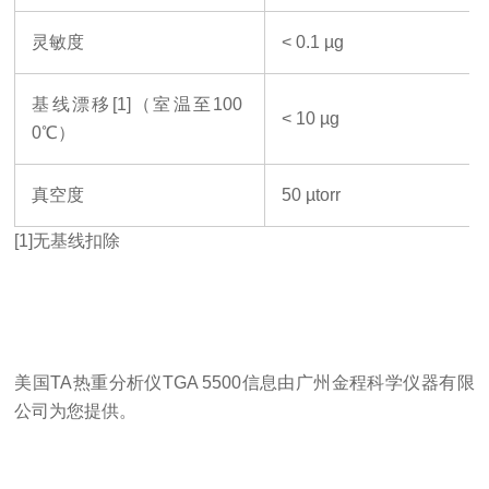
灵敏度
< 0.1 µg
基线漂移
[1]（室温至100
< 10 µg
0℃）
真空度
50 µtorr
[1]无基线扣除
美国
TA
热重分析仪
TGA 5500
信息由广州金程科学仪器有限
公司为您提供
。