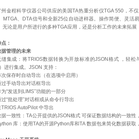
广州金程科学仪器公司供应的美国
TA
热重分析仪
TGA 550，
A、MTGA、DTA信号和全新25位自动进样器。操作简便、灵
。无论是用户所进行的多种TGA应用，还是分析工作的未来拓展，T
特点：
数据管理的未来
无缝集成：将
TRIOS数据转换为开放标准的JSON格式 ，
S）进行集成。JSON 支持：
每次保存时自动导出（在选项中启用）
通过手动导出对话框导出
作为
“发送到LIMS"功能的一部分
通过
“批处理"对话框或从命令行导出
在
TRIOS AutoPilot 中导出
数据一致性：
TA
公开提供的
JSON格式 可保证数据结构的一致
ython 库：使用
TA
的开源
Python库和TA 数据包来简化数据