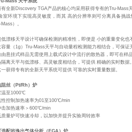
ru-Mass 天平系统
所有全新
Discovery TGA产品的核心均采用获得专有的Tru-M
验室环境下实现高灵敏度，而其 高的分辨率则可分离具备挑战
u-Mass）。
超低漂移天平设计可确保检测的精准性，即便是
小的重量变化也
大容量（
1g）Tru-Mass天平与自动量程检测能力相结合，可保
自由悬挂式样品无需使用上载式设计中流行的散热器，即可在样
热隔离天平与低漂移、高灵敏度相结合，可提供
精确的实时数据
这一获得专有的全新天平系统可提供
可靠的实时重量数据。
电阻丝（
Pt/Rh）炉
室温至
1000℃
线性控制加热速率为
01至100℃/min
冲击加热速率＞
600℃/min
低质量炉可快速冷却，以加快并提升实验周转效率
可选配的逸出气体分析（
EGA）炉