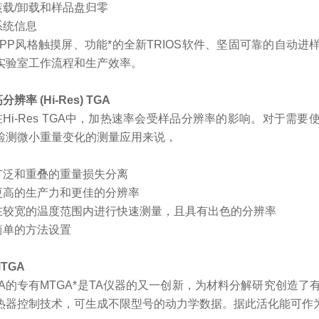
装载
/卸载和样品盘归零
系统信息
APP风格触摸屏、功能*的全新TRIOS软件、坚固可靠的自动
实验室工作流程和生产效率。
高分辨率
(Hi-Res) TGA
在
Hi-Res TGA中，加热速率会受样品分辨率的影响。对于
检测微小重量变化的测量应用来说，
广泛和重叠的重量损失分离
更高的生产力和更佳的分辨率
在较宽的温度范围内进行快速测量，且具有出色的分辨率
简单的方法设置
TGA
TA的专有MTGA*是TA仪器的又一创新，为材料分解研究创造了有利条
热器控制技术，可生成不限型号的动力学数据。据此活化能可作