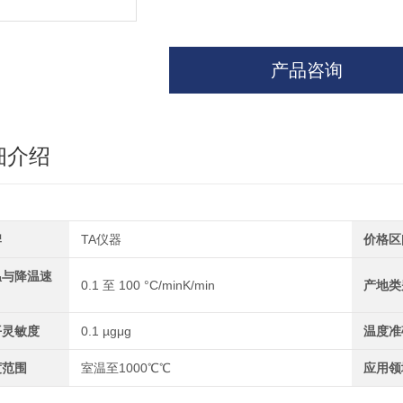
产品咨询
细介绍
牌
TA仪器
价格区
温与降温速
0.1 至 100 °C/minK/min
产地类
平灵敏度
0.1 µgμg
温度准
度范围
室温至1000℃℃
应用领