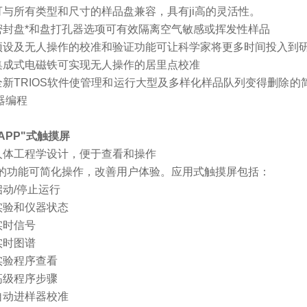
可与所有类型和尺寸的样品盘兼容，具有ji高的灵活性。
密封盘
*和盘打孔器选项可有效隔离空气敏感或挥发性样品
预设及无人操作的校准和验证功能可让科学家将更多时间投入到
集成式电磁铁可实现无人操作的居里点校准
全新
TRIOS软件使管理和运行大型及多样化样品队列变得删除
器编程
“APP"式触摸屏
人体工程学设计，便于查看和操作
*的功能可简化操作，改善用户体验。应用式触摸屏包括：
启动
/停止运行
实验和仪器状态
实时信号
实时图谱
实验程序查看
高级程序步骤
自动进样器校准