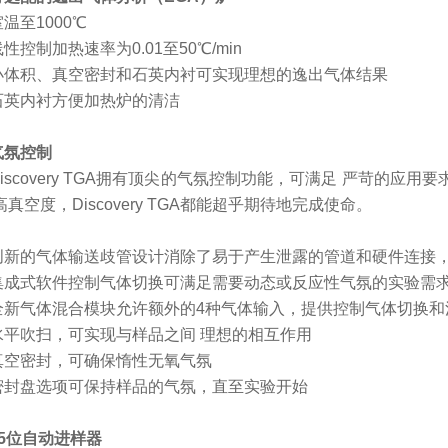
室温至
1000℃
线性控制加热速率为
0.01至50℃/min
小体积、真空密封和石英内衬可实现理想的逸出气体结果
石英内衬方便加热炉的清洁
气氛控制
Discovery TGA拥有顶尖的气氛控制功能，可满足 严苛的
真空度，Discovery TGA都能超乎期待地完成使命。
创新的气体输送歧管设计消除了易于产生泄露的管道和硬件连接
集成式软件控制气体切换可满足需要动态或反应性气氛的实验需
全新气体混合模块允许额外的
4种气体输入，提供控制气体切换
水平吹扫，可实现与样品之间
理想的相互作用
真空密封，可确保惰性无氧气氛
密封盘选项可保持样品的气氛，直至实验开始
25位自动进样器