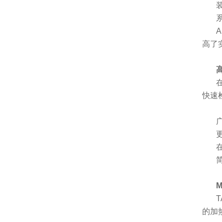
高了
快速
M
的加