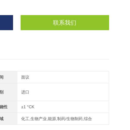
联系我们
间
面议
别
进口
确性
±1 °CK
域
化工,生物产业,能源,制药/生物制药,综合