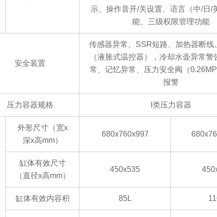
示、操作音开
/关设置、语言（中/日
能、三级权限管理功能
传感器异常、
SSR短路、加热器断线
（液胀式温控器），冷却水壶异常警
安全装置
常、记忆异常、压力安全阀（0.26M
报警
压力容器规格
I类压力容器
外形尺寸（宽
x
680x760x997
680x76
深x高mm
）
缸体有效尺寸
450x535
450
（直径
x高mm
）
缸体有效内容积
85L
11