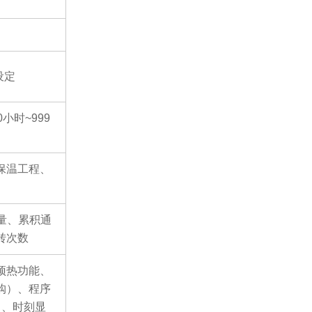
设定
小时~999
保温工程、
出量、累积通
转次数
预热功能、
购）、程序
）、时刻显