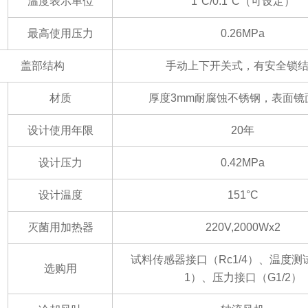
温度表示单位
1°C/0.1°C（可设定）
最高使用压力
0.26MPa
盖部结构
手动上下开关式，有安全锁
材质
厚度
3mm耐腐蚀不锈钢，表面镜
设计使用年限
20年
设计压力
0.42MPa
设计温度
151°C
灭菌用加热器
220V,2000Wx2
试料传感器接口（
Rc1/4
）、温度测
选购用
1
）、压力接口（
G1/2
）