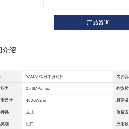
产品咨询
细介绍
牌
YAMATO/日本雅马拓
内腔容
大压力
0.26MPampa
外型尺
菌室尺寸
450x692mm
最高温
器种类
立式
价格区
地类别
进口
应用领