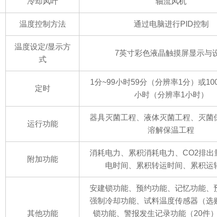
冷却风叶
轴流风机
温度控制
方法
通过电脑进行
PID控制
温度设定
/显示方
7英寸彩色液晶触摸屏显示与
式
1分~99小时59分（分辨率1分）或100
定时
小时（分辨率1小时）
器具灭菌工程、液体灭菌工程、灭菌
运行功能
溶解保温工程
消耗电力、累积消耗电力、
CO2排
附加功能
电时间、累积转运时间、累积运
安建锁功能、预约功能、记忆功能、
强制冷却功能、试料温度传感器（选
其他功能
锁功能、警报发生记录功能（
20件