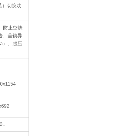
/英）切换功
、防止空烧
告、盖锁异
Pa）、超压
0x1154
x692
0L