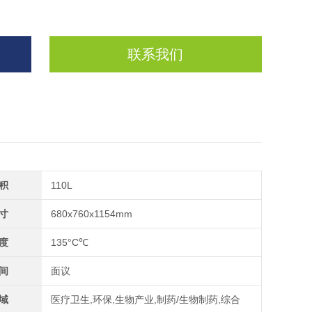
联系我们
积
110L
寸
680x760x1154mm
度
135°C℃
间
面议
域
医疗卫生,环保,生物产业,制药/生物制药,综合