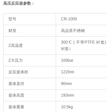
高压反应釜参数：
型号
CR-1000
材质
高品质不锈钢
300
℃
(
不带
PTFE
衬套
) /
Z
高温度
衬套）
Z
大压力
100bar
反应釜体积
1220ml
釜体直径
90mm
釜体高度
193mm
釜体重量
10.5kg