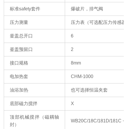
标准
safety
套件
爆破片，排气阀
压力测量
压力表（可选配压力传感器
釜盖总开口
6
釜盖预留口
2
接口规格
8mm
电加热套
CHM-1000
油浴加热
也可选择恒温夹套
底部磁力搅拌
X
顶部机械搅拌（磁耦轴
WB20C/18C/181D/181C +
封）