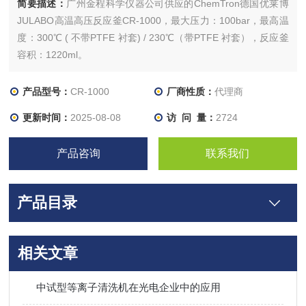
简要描述：
广州金程科学仪器公司供应的ChemTron德国优莱博
JULABO高温高压反应釜CR-1000，最大压力：100bar，最高温
度：300℃ ( 不带PTFE 衬套) / 230℃（带PTFE 衬套），反应釜
容积：1220ml。
产品型号：
CR-1000
厂商性质：
代理商
更新时间：
2025-08-08
访 问 量：
2724
产品咨询
联系我们
产品目录
相关文章
中试型等离子清洗机在光电企业中的应用