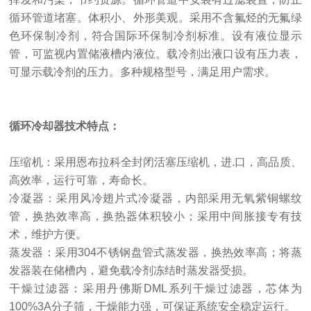
循环管道堵塞。体积小、外形美观。采用不含氟烃的无氟绿
色环保制冷剂，符合国际环保制冷剂标准。设有液位显示
管，可监视内置储液槽内液位。载冷剂出液口设有压力表，
可显示载冷剂的压力。多种规格型号，满足用户需求。
循环冷却器
技术特点
：
压缩机：采用恩布拉科全封闭活塞压缩机，进.口，高品质、
高效率，运行可靠，寿命长。
冷凝器：采用风冷翅片式冷凝器，内部采用无氧紫铜螺纹
管，换热效率高，换热器体积较小；采用中间胀接专有技
术，维护方便。
蒸发器：采用
304
不锈钢盘管式蒸发器，换热效率高；将蒸
发器装在储槽内，避免载冷剂冻结时蒸发器受损。
干燥过滤器：采用丹佛斯
DML
系列干燥过滤器，芯体为
100%3A
分子筛，干燥能力强，可保证系统安全稳定运行。