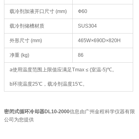
载冷剂加液开口尺寸
(mm)
Ф
60
载冷剂储槽材质
SUS304
外形尺寸
(mm)
46
5
W
×
690
D
×
820H
净重
(kg)
86
a
使用温度范围上限值应满足
Tmax
≤
(
室温
-5)℃
。
b
环境温度
25
℃，载冷剂温度
15
℃。
密闭式循环冷却器
DL10-2000
信息由广州金程科学仪器有限
公司为您提供