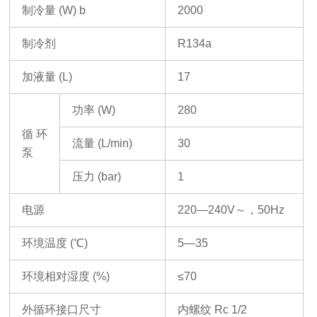
制冷量
(W)
b
2000
制冷剂
R134a
加液量
(L)
17
功率
(W)
280
循环
流量
(L/min)
30
泵
压力
(bar)
1
电源
220
—
240V
～，
50Hz
环境温度
(
℃
)
5
—
3
5
环境相对湿度
(%)
≤
7
0
外循环接口尺寸
内螺纹
Rc 1/2