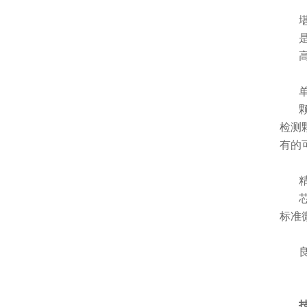
检测颗
有的
标准