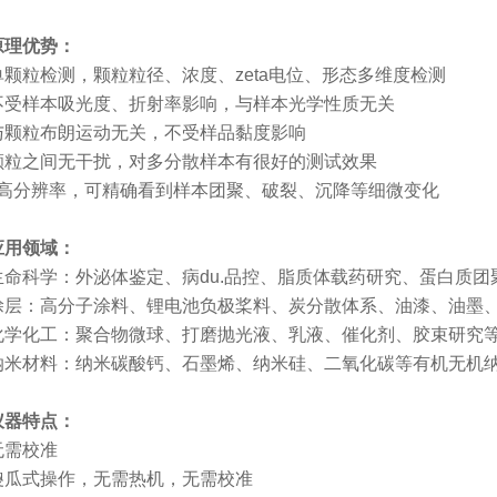
原理优势：
单颗粒检测，颗粒粒径、浓度、
zeta电位、形态多维度检测
不受样本吸光度、折射率影响，与样本光学性质无关
与颗粒布朗运动无关，不受样品黏度影响
颗粒之间无干扰，对多分散样本有很好的测试效果
ji高分辨率，可精确看到样本团聚、破裂、沉降等细微变化
应用领域
：
生命科学：外泌体鉴定、病du.品控、脂质体载药研究、蛋白质
涂层：高分子涂料、锂电池负极桨料、炭分散体系、油漆、油墨
化学化工：聚合物微球、打磨抛光液、乳液、催化剂、胶束研究
纳米材料：纳米碳酸钙、石墨烯、纳米硅、二氧化碳等有机无机
仪器特点：
无需校准
傻瓜式操作，无需热机，无需校准