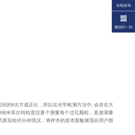
在线咨询
微信扫一扫
。
粒径的
6次方成正比，所以在光学检测方法中, 会存在大
ulter纳米库尔特粒度仪逐个测量每个过孔颗粒，直接测量
的真实粒径分布情况，将样本的原本面貌展现在
用户
面