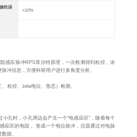
确性误
<10%
电阻感应脉冲
RPS库尔特原理
，
一次检测得到粒径、浓
整脉冲信息，方便科研用户进行多角度分析
。
度、
粒径、
zeta电位、形态）检测。
过小孔时，小孔周边会产生一个
“电感应区”，随着每个
感应区的电阻， 形成一个电位脉冲，仪器通过对电脉
度数据。