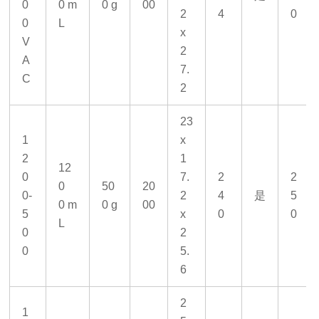
0
0 m
0 g
00
2
4
0
0
L
x
V
2
A
7.
C
2
23
1
x
2
1
12
0
7.
2
2
0
50
20
0-
2
4
是
5
0 m
0 g
00
5
x
0
0
L
0
2
0
5.
6
2
1