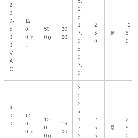
5.
2
2
0
x
0-
12
1
2
2
5
0
50
20
7.
5
是
5
0
0 m
0 g
00
2
0
0
0
L
x
V
2
A
7.
C
2
2
5.
1
2
4
x
0
14
10
1
2
2
0-
0
16
0
7.
5
是
5
1
0 m
00
0 g
2
5
0