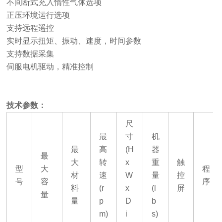
不间断式充入惰性气体选项
正压环境运行选项
支持远程遥控
实时显示扭矩、振动、速度，时间参数
支持数据采集
伺服电机驱动，精准控制
技术参数：
尺
最
寸
机
最
高
(H
器
最
大
转
x
重
触
型
大
程
材
速
W
量
控
号
容
序
料
(r
x
(l
屏
量
量
p
D
b
m)
i
s)