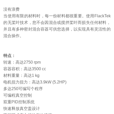
没有浪费
当使用有限的材料时，每一份材料都很重要。使用
FlackTek
的无桨叶技术，您不会因混合或搅拌桨叶而损失任何材料，
并且有多种密封混合容器可供您选择，以实现具有灵活性的
混合操作。
特点：
转速
：
高达
2750 rpm
容器容积
：
高达
3500 cc
材料重量
：
高达
1 kg
电机扭力扭力
：
高达
3.9kW (5.2HP)
多达
250
可编写个程序
可编程真空控制
双重
PID
控制系统
快速释放真空盖设计