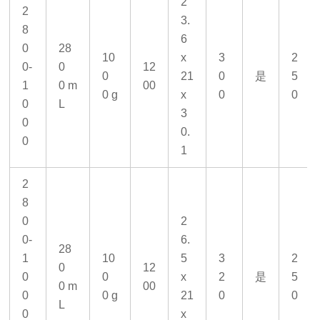
2
2
3.
8
6
0
28
10
x
3
2
0-
0
12
0
21
0
是
5
1
0 m
00
0 g
x
0
0
0
L
3
0
0.
0
1
2
8
0
2
0-
6.
28
1
10
5
3
2
0
12
0
0
x
2
是
5
0 m
00
0
0 g
21
0
0
L
0
x