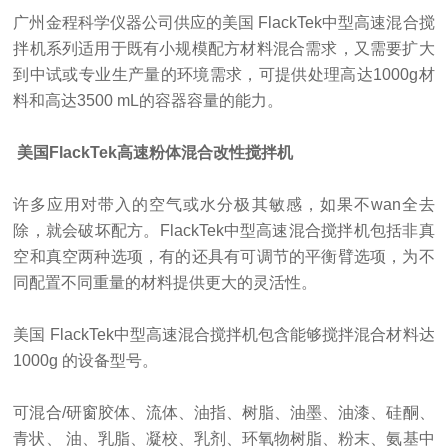
广州金程科学仪器公司供应的
美国
FlackTek
中型高速混合搅
拌机系列适用于既有小规模配方材料混合需求，又需要扩大
到中试或专业生产量的环境需求，可提供处理高达
1000g
材
料和高达
3500 mL
的容器容量的能力。
美国FlackTek高速粉体混合改性搅拌机
许多应用对带入的空气或水分极其敏感，如果不wan全去
除，就会破坏配方。
FlackTek
中型高速混合搅拌机包括非真
空和真空两种选项，有的还具有可调节的平衡臂选项，为不
同配置不同重量的材料提供更大的灵活性。
美国
FlackTek
中型高速混合搅拌机包含能够搅拌混合材料达
1000g
的设备型号。
可混合
/
研窗胶体、流体、油指、树脂、油墨、油漆、硅酮、
青状、 油、乳脂、凝校、乳剂、环氧物树脂、粉末、氨基中