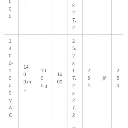
0
L
x
0
2
0
7.
2
1
2
4
5.
0
2
0-
x
14
1
10
1
2
2
0
16
0
0
7.
6
是
5
0 m
00
0
0 g
2
4
0
L
0
x
V
2
A
7.
C
2