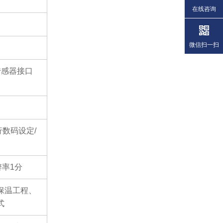
在线咨询
微信扫一扫
传感器接口
）
行数码设定/
辨率1分
保温工程、
式