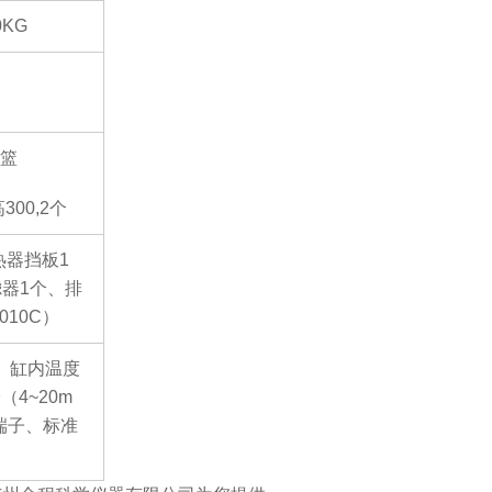
0KG
篮
高300,2个
热器挡板1
滤器1个、排
10C）
、缸内温度
子（
4~20m
端子、标准