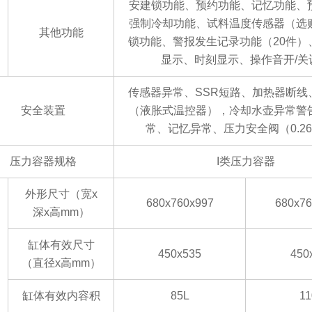
安建锁功能、预约功能、记忆功能、
强制冷却功能、试料温度传感器（选
其他功能
锁功能、警报发生记录功能（
20件
）
显示、时刻显示、操作音开
/
传感器异常、
SSR短路、加热器断线
安全装置
（液胀式温控器），冷却水壶异常警
常、记忆异常、压力安全阀（0.26
压力容器规格
I类压力容器
外形尺寸（宽
x
680x760x997
680x76
深x高mm
）
缸体有效尺寸
450x535
450
（直径
x高mm
）
缸体有效内容积
85L
11