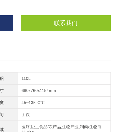
联系我们
积
110L
寸
680x760x1154mm
度
45~135°C℃
间
面议
医疗卫生,食品/农产品,生物产业,制药/生物制
域