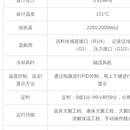
设计压力
0.42MPa
设计温度
151°C
加热器
220V,2000Wx2
试料传感器接口（
R1/4
）、记录仪
选购用
（
G1
）、压力接口（
G1/2
冷却风叶
轴流风机
温度控制、设定
/
通过电脑进行
PID控制，用上下键进
显示方法
显示
定时
定时：
0或1分~99小时59分，分
器具灭菌工程、液体灭菌工程、灭菌
运行功能
溶解保温工程、手动操作模