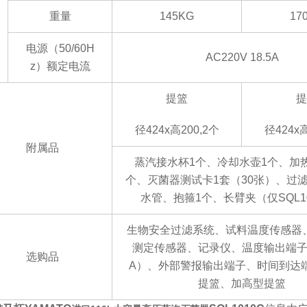
重量
145KG
17
电源（
50/60H
AC220V 18.5A
z
）额定电流
提篮
提
径
424x高200,2个
径
424x
附属品
蒸汽接水杯
1个、冷却水壶1个、加
个、灭菌器测试卡1套（30张）、过
水管、抱箍1个、长臂夹（仅SQL10
生物安全过滤系统、试料温度传感器
测定传感器、记录仪、温度输出端
选购品
A
）、外部警报输出端子、时间到达
提篮、加高型提篮