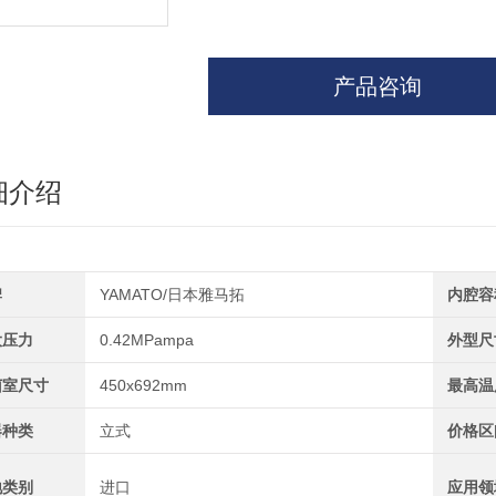
产品咨询
细介绍
牌
YAMATO/日本雅马拓
内腔容
大压力
0.42MPampa
外型尺
菌室尺寸
450x692mm
最高温
器种类
立式
价格区
地类别
进口
应用领