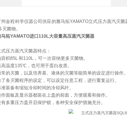
广州金程科学仪器公司供应的
雅马拓
YAMATO
立式压力蒸汽灭菌
多灭菌物。
雅马拓
YAMATO
进口110L大容量高压蒸汽灭菌器
立式压力蒸汽灭菌器特点：
内容积
85L 和110L，可一次容纳更多灭菌物。
最高温度
135℃，也可用于蛋白改质。
通常的灭菌，以及培养基、液体的灭菌等能简单的设定进行操作
除了各灭菌程序的设定，可以设定任意工程，进行重复运行。
标准装备有缩短冷却时间的冷却风叶。
操作面板及显示器都装在上盖的前面，方便观看和操作。
设有多重压力盖开启保护锁，各种安全保护措施充分。