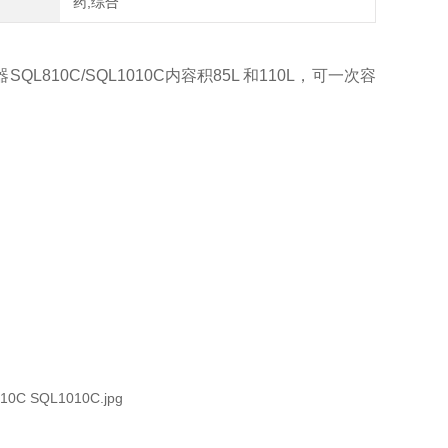
药,综合
器
SQL810C
/
SQL1010C
内容积
85L 和110L，可一次容
。