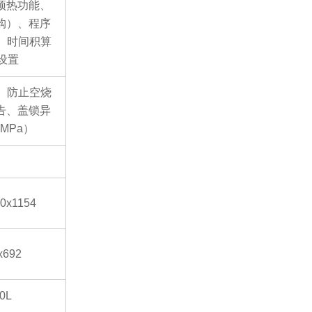
预热功能、
购）、程序
、时间积算
关设置
、防止空烧
告、盖锁异
MPa）
0x1154
x692
0L