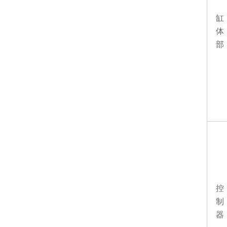
缸
体
部
控
制
器