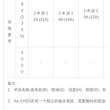
8
V
1-Ф @ 1
1-Ф @ 1
1-Ф @ 1
(2
3A (12A)
2A (11A)
9A (16A)
供
3
电
0
要
V)
求
4
0
-
-
-
0
V
备注
:
1
、
术语名称
:基本款(B)、喷淋(S)、湿度(H)、双喷(D)、制冷
2
、
Xe-3-HDSE有一个独立的储水系统，需要额外的置放场