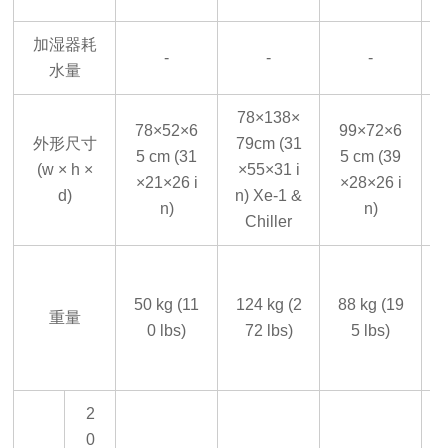
加湿器耗
-
-
-
水量
78×138×
78×52×6
99×72×6
外形尺寸
79cm (31
5 cm (31
5 cm (39
(w × h ×
×55×31 i
×21×26 i
×28×26 i
d)
n) Xe-1 &
n)
n)
Chiller
50 kg (11
124 kg (2
88 kg (19
1
重量
0 lbs)
72 lbs)
5 lbs)
2
0