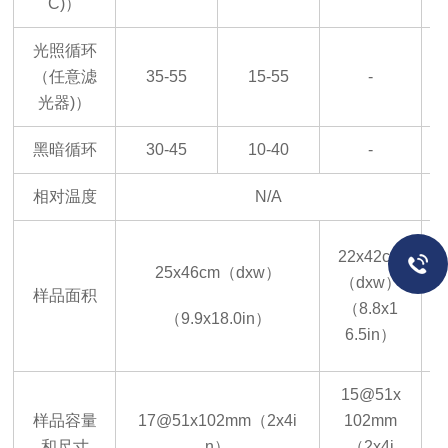
C)
）
光照循环
（任意滤
35-55
15-55
-
光器
)
）
黑暗循环
30-45
10-40
-
相对温度
N/A
22
x
42
cm
25
x
46
cm（dxw）
（dxw）
样品面积
（
8.8
x
1
（
9.9
x
18.0
in）
6.5
in）
15@51
x
样品容量
17@51
x
102
mm（
2
x
4
i
102
mm
和尺寸
n）
（
2
x
4
i