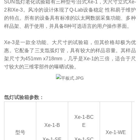
SUN氙灯老化试验箱有三种型号:台式Xe-1，大尺寸立式Xe-
2和Xe-3。风冷的设计体现了Q-Lab设备稳定 性和易于维护
的特点。所有的设备具有标准的以太网数据采集功能、多种
样品架、易于使用，并具备8种可选语言的用户操作界面。
Xe-3是一款全功能、大尺寸的试验箱，但其价格却极为优
惠。它配备了三支氙弧灯管，具有较大的样品容量。其样品
架尺寸为451mm x718mm，几乎是Xe-1的三倍，适合于尺
寸较大的三维零部件的曝晒试验。
氙灯试验箱
参数：
X
e
-1-BC
X
e
-1-B
E
型号
X
e
-1-WE
X
e
-1-SE
X
e
-1-SC