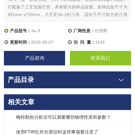
它配备了三支氙弧灯管，具有较大的样品容量。其样品架尺寸为
451mm x718mm，几乎是Xe-1的三倍，适合于尺寸较大的三维
零部件的曝晒试验。多功能美国Q-SUN日晒老化箱氙灯试验箱可
以执行几乎所有国际标准和OEM测试标准。
产品型号：
Xe-3
厂商性质：
代理商
更新时间：
2025-08-07
访 问 量：
1645
产品咨询
联系我们
产品目录
相关文章
梅特勒热分析仪可以测量哪些物理性质和参数？
使用FTIR红外光谱仪时这些事项要注意了