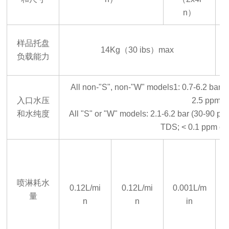
n）
4
样品托盘
14K
g
（
30
ibs
）
max
负载能力
All non-"S", non-"W" models1: 0.7-6.2 bar (
入口水压
2.5 ppm 
和水纯度
All "S" or "W" models: 2.1-6.2 bar (30-90 ps
TDS; < 0.1 ppm coll
喷淋耗水
0.12L/
mi
0.12L/
mi
0.001L/
m
量
n
n
in