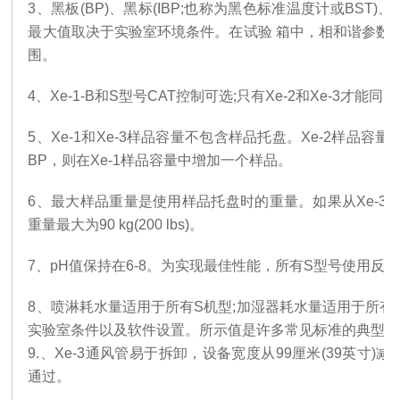
3
、
黑板
(BP)、黑标(IBP;也称为黑色标准温度计或BST)
最大值取决于实验室环境条件。在试验 箱中，相和谐参数
围。
4
、
Xe-1-B和S型号CAT控制可选;只有Xe-2和Xe-3才能同时
5
、
Xe-1和Xe-3样品容量不包含样品托盘。Xe-2样品容量
BP，则在Xe-1样品容量中增加一个样品。
6
、
最大样品重量是使用样品托盘时的重量。如果从
Xe-
重量最大为90 kg(200 lbs)。
7
、
pH值保持在6-8。为实现最佳性能，所有S型号使用反渗透/
8
、
喷淋耗水量适用于所有
S机型;加湿器耗水量适用于所
实验室条件以及软件设置。所示值是许多常见标准的典型值
9.
、
Xe-3通风管易于拆卸，设备宽度从99厘米(39英寸)减小
通过。