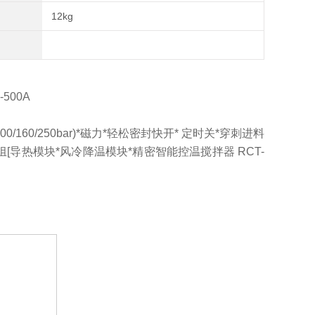
12kg
-500A
表(100/160/250bar)*磁力*轻松密封快开* 定时关*穿刺进料
)]+模块组[导热模块*风冷降温模块*精密智能控温搅拌器 RCT-