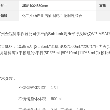
径尺寸
350*400*580mm
重量
用领域
化工,生物产业,石油,制药/生物制药,综合
广州金程科学仪器公司供应的
Schlenk高压平行反应仪
WP-MSAR
配置规格：
10.基元组[Schlenk*316LSUS*500mL*220℃*压力
调进料阀]+平模组[小平行(5P*25mL|8P*10mL|11P*5 mL
技术参数：
不锈钢釜体组数：
1 组
不锈钢釜体体积：
600mL