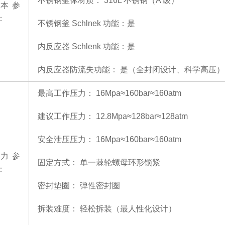
不锈钢釜体材质：
316L 不锈钢（A 级）
本参
：
不锈钢釜
Schlnek 功能：是
内反应器
Schlenk 功能：是
内反应器防流失功能：
是（全封闭设计、科学高压）
最高工作压力：
16Mpa≈160bar≈160atm
建议工作压力：
12.8Mpa≈128bar≈128atm
安全泄压压力：
16Mpa≈160bar≈160atm
力参
固定方式：
单一棘轮螺母环形锁紧
：
密封垫圈：
弹性密封圈
拆装难度：
轻松拆装（最人性化设计）