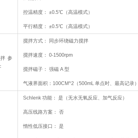
控温精度：
±0.5℃（高温模式）
平行精度：
±0.5℃（高温模式）
搅拌方式：
同步环绕磁力搅拌
搅拌速度：
0-1500rpm
拌参
：
搅拌磁子：
强磁
A 型
气液界面积：
100CM^2（500mL 单点时、最高记录
Schlenk 功能： 是（无水无氧反应、加气反应）
高压线路方案：
否
惰性低压接口：
是