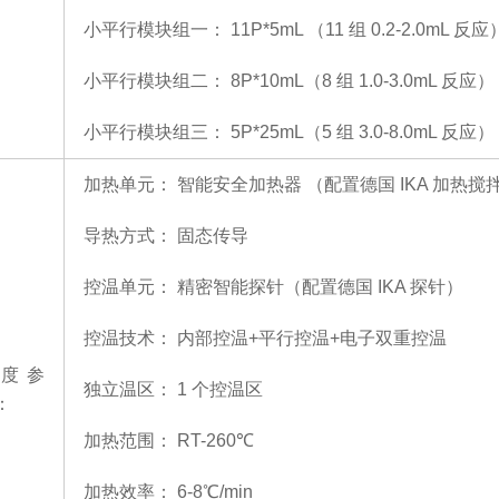
小平行模块组一：
11P*5mL （11 组 0.2-2.0mL 反应
小平行模块组二：
8P*10mL（8 组 1.0-3.0mL 反应）
小平行模块组三：
5P*25mL（5 组 3.0-8.0mL 反应）
加热单元：
智能安全加热器
（配置德国
IKA 加热搅
导热方式：
固态传导
控温单元：
精密智能探针（配置德国
IKA 探针）
控温技术：
内部控温
+平行控温+电子双重控温
度参
独立温区：
1 个控温区
：
加热范围：
RT-260℃
加热效率：
6-8℃/min