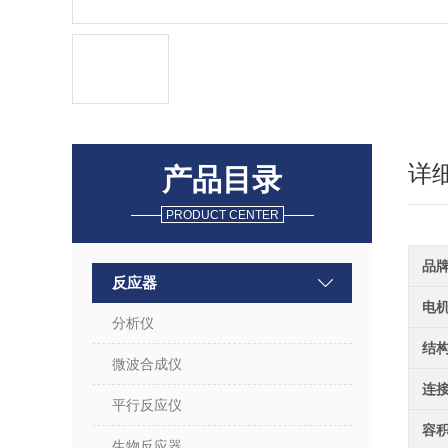
详
产品目录
PRODUCT CENTER
品
反应器
电
分析仪
结
微波合成仪
连
平行反应仪
容
生物反应器