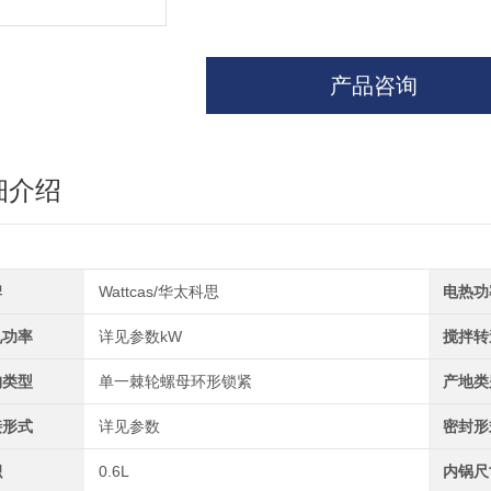
产品咨询
细介绍
牌
Wattcas/华太科思
电热功
机功率
详见参数kW
搅拌转
构类型
单一棘轮螺母环形锁紧
产地类
接形式
详见参数
密封形
积
0.6L
内锅尺