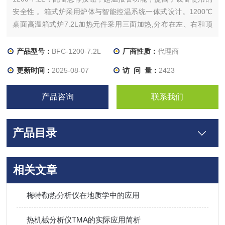
安全性 。箱式炉采用炉体与智能控温系统一体式设计。1200℃
桌面高温箱式炉7.2L加热元件采用三面加热,分布在左、右和顶
部，具有升温速率快、温度均匀等优点。采用数显仪表,控温精度
高，可减少人为操作误差，提高工作效率。
产品型号：
BFC-1200-7.2L
厂商性质：
代理商
更新时间：
2025-08-07
访 问 量：
2423
产品咨询
联系我们
产品目录
相关文章
梅特勒热分析仪在地质学中的应用
热机械分析仪TMA的实际应用简析