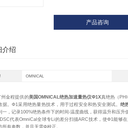
产品咨询
细介绍
牌
OMNICAL
广州金程提供的
美国
OMNICAL
绝热加速量热仪
Φ
1
X
真绝热（
PHI
数据。
Φ
1
采用绝热量热技术，用于过程安全和热安全测试。
绝
到一，记录
100%
绝热条件下的时间
-
温度曲线，获得温升和压升
DSC
代表
OmniCal
全球专
Li
的差分扫描
ARC
技术，使Φ
1
能够在
的所有参数，并且无需Φ校正。