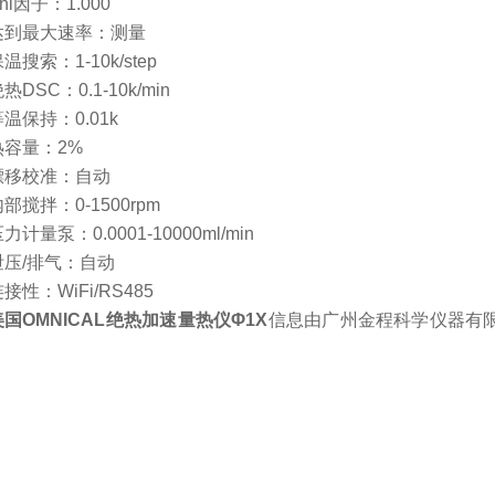
hi
因子：
1.000
达到最大速率：测量
保温搜索：
1-10k/step
绝热
DSC
：
0.1-10k/min
等温保持：
0.01k
热容量：
2%
漂移校准：自动
内部搅拌：
0-1500rpm
压力计量泵：
0.0001-10000ml/min
泄压
/
排气：自动
连接性：
WiFi/RS485
美国
OMNICAL
绝热加速量热仪
Φ
1
X
信息由广州金程科学仪器有
。