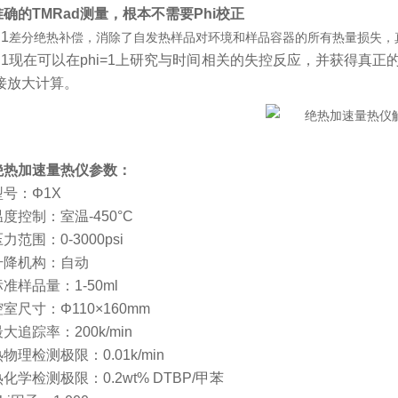
准确的
TMRad
测量，根本不需要
Phi
校正
Φ
1
差分绝热补偿，消除了自发热样品对环境和样品容器的所有热量损失，
Φ
1
现在可以在
phi=1
上研究与时间相关的失控反应，并获得真正
接放大计算。
绝热加速量热仪参数：
型号：
Φ
1
X
温度控制：室温
-450
°
C
压力范围：
0-3000psi
升降机构：自动
标准样品量：
1-50ml
腔室尺寸：
Φ
110
×
160mm
最大追踪率：
200k/min
热物理检测极限：
0.01k/min
热化学检测极限：
0.2wt% DTBP/
甲苯