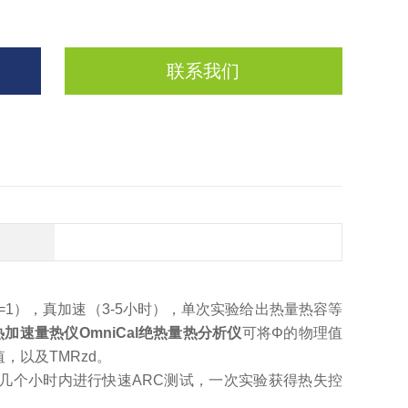
联系我们
=1
），真加速（
3-5
小时
），单次实验给出热量热容等
热加速量热仪OmniCal绝热量热分析仪
可将Φ的物理值
值，以及
TMRzd
。
几个小时内进行快速
ARC
测试，一次实验获得热失控