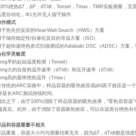
00%
绝热
∆
T
，
∆
P
，
dT/dt
，
Tonset
，
Tmax
，
TMR
实验测量，无
高度自动化，
Φ
1
允许无人值守操作
操作模式
用于热失控反应的
Heat-Wait-Search
（
HWS
）方案
用于储存稳定性
/
自催化反应的等温方案（
ISO
）
用于超快速绝热差式扫描测试的
Adiabatic DSC
（
ADSC
）方案，
热化学灵敏度
eng
早的起始温度检测（
Tonset
）
eng
大的自发热温升速率（
dT/dt
）和压升速率（
dT/dt
）
eng
高的最终绝热温升（
Tmax
）
在传统的
ARC
实验中，样品容器的吸热效应或
phi
因子效应是一
并延长
ARC
测试持续时间。
相比之下，由于
100%
消除了样品容器的吸热效果，“零热容容器"
越真实。此外，由于消除了容器吸热效应，可以在该差分绝热补
样品和容器重量不相关
样品重量，容器大小均与测量结果无关，因为
∆
T
，
dT/dt
都是强度