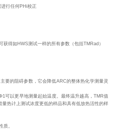
需进行任何
PHi
校正
可获得如
HWS
测试一样的所有参数（包括
TMRad
）
个主要的阻碍参数，它会降低
ARC
的整体热化学测量灵
Φ
1
可以更早地测量起始温度。最终温升越高，
TMR
值
偿量热计上测试浓度更低的样品和具有低放热活性的样
性质。