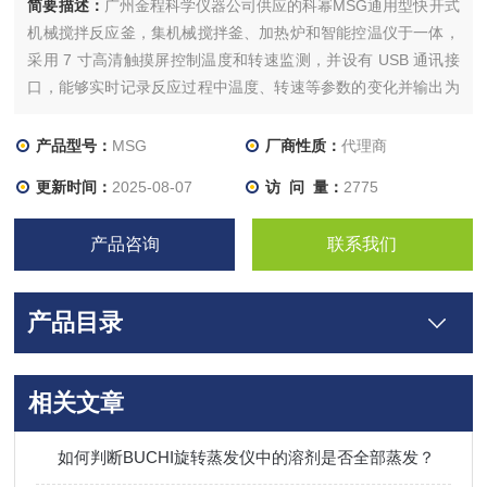
简要描述：
广州金程科学仪器公司供应的科幂MSG通用型快开式
机械搅拌反应釜，集机械搅拌釜、加热炉和智能控温仪于一体，
采用 7 寸高清触摸屏控制温度和转速监测，并设有 USB 通讯接
口，能够实时记录反应过程中温度、转速等参数的变化并输出为
报表通过 U 盘下载。通用型快开式机械搅拌高压反应釜微型高压
釜
产品型号：
MSG
厂商性质：
代理商
更新时间：
2025-08-07
访 问 量：
2775
产品咨询
联系我们
产品目录
相关文章
如何判断BUCHI旋转蒸发仪中的溶剂是否全部蒸发？