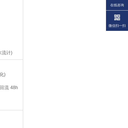
在线咨询
微信扫一扫
水流计)
化)
回流 48h