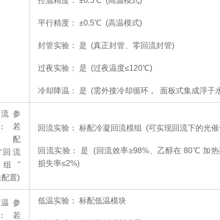
控温精度：
±0.5℃ (高温模式)
平行精度：
±0.5℃ (高温模式)
封管实验：
是
(真正封管、零回流封管)
过夜实验：
是
(过夜温度≤120℃)
冷却降温：
是
(需外接冷却循环， 面板式集成浮子
流参
：
若
回流实验：
标配冷凝回流模组
(可实现回流下的光催
选配
回流实验：
是
(回流效率≥98%、乙醇在 80℃ 加热
“回流
损失率≤2%)
组"
未配置)
低温实验：
标配低温模块
温参
：
若