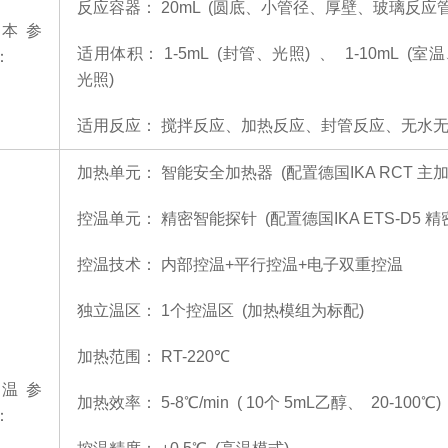
反应容器：
20mL (圆底、小管径、厚壁、玻璃反应
本参
适用体积：
1-5mL (封管、光照) 、 1-10mL (
：
光照)
适用反应：
搅拌反应、加热反应、封管反应、无水
加热单元：
智能安全加热器
(配置德国IKA RCT 主
控温单元：
精密智能探针
(配置德国IKA ETS-D5 
控温技术：
内部控温
+平行控温+电子双重控温
独立温区：
1个控温区 (加热模组为标配)
加热范围：
RT-220℃
温参
加热效率：
5-8℃/min ( 10个 5mL乙醇、 20-100℃
：