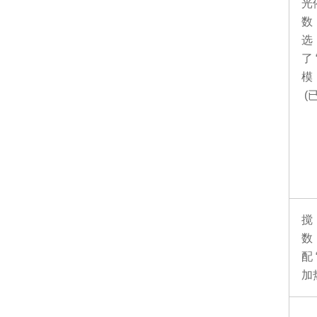
光
数
了
模
(
搅
数
配
加