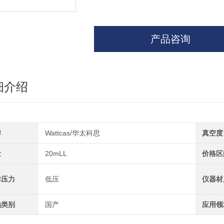
产品咨询
细介绍
牌
Wattcas/华太科思
真空度
量
20mLL
价格区
作压力
低压
仪器材
地类别
国产
应用领