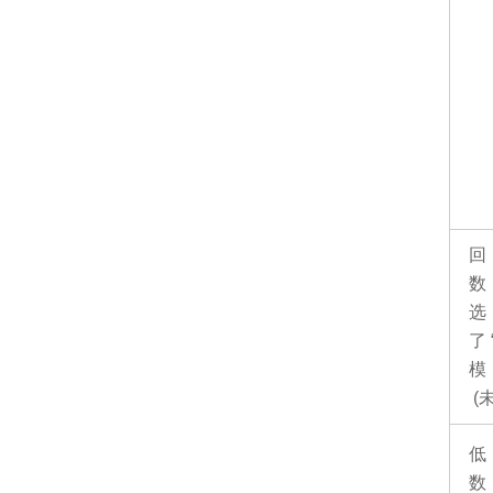
回
数
了
模
(
低
数