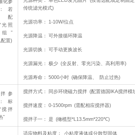
光源种类：
单色
LED发光晶片 (按需选配或定制固
催化参
传统滤光模式)
：
若
选配
光源功率：
1-10W/位点
“光照
组"
光源降温：
可外接循环降温
已配置)
光源切换：
可手动更换波长
光源漏光：
极少
(全反射、零光污染、高利用率)
光源寿命：
5000小时 (确保降温、 防止过热)
搅拌方式：
同步环绕磁力搅拌
(配置德国IKA搅拌模
拌参
：
标
搅拌速度：
0-1500rpm (需配相应搅拌器)
“搅拌
热"
搅拌子一：
是
(橄榄型*L13.5mm*220℃)
适应物料及粘度：
小粘度液体或分散型固体