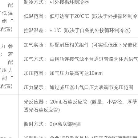
制冷方式：
可外接循环制冷器
选配
“低温
低温范围：
低可达零下
20℃℃ (取决于外接循环制冷
组"
未配置)
控温温差：
± 1℃ (取决于自备的外接循环制冷器)
加气实验：
标配耐压相关组件
(可实现低压下光催化
力参
：
若
加气方式：
由钢瓶连接气源平台通过管路为体系供
选配
“压力
加压范围：
加气压力最高可达
10atm
能"
未配置)
压力显示：
通过减压器出气口压力表调节充压范围
光反应器：
20mL石英反应管 (微量、小管径、厚壁、
透光石英反应管)
照射方式：
0
距离底部照射