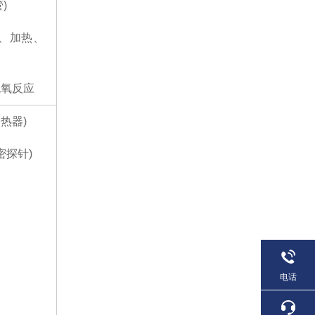
管)
室温、加热、
无氧反应
加热器)
精密探针)
电话
)