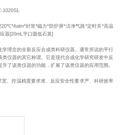
-1020SL
80℃/220℃*4atm*封管*磁力*防护屏*洁净气路*定时关*高温
应器[20mL平口圆低石英]
合化学理念的全新反应合成类科研仪器。通常所说的平行
该类仪器的其它称谓。它是现代合成化学研究研发中反
提升了该类仪器的功能，扩展了该类仪器的应用范围。
求宽、控温精度要求准、反应安全性要求严、科研效率