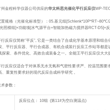
广州金程科学仪器公司供应的
华太科思光催化平行反应仪
WP-TEC
配置规格（光催化标准型）：
05.基元组[Schlenk*10P*RT~
光照模组]+功能项[水气源平台+智能加热磁力搅拌器RCT-D5]+反
平行反应仪简称
"平反", 它是一类结合了合成化学基本原理和组
仪、平行反应器、平行合成器、有机合成装行反应工作站等都是
线探索、条件优化、高效合成装备之一。全能王平行反应仪大大
平行反应仪适合于对体系无水无氧和气密性要求严、控温范围要
高、重复性要求好的现代反应合成科学研究
。
技术参数：
反应位点：
10组 (第11#为空白测温点)