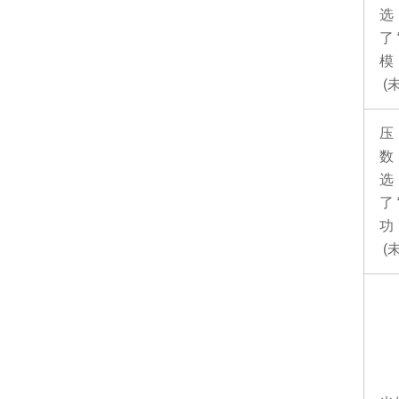
了
模
(
压
数
了
功
(