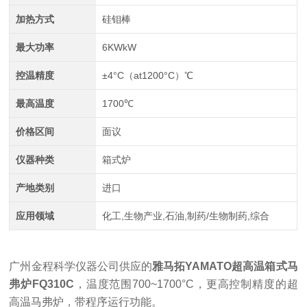
加热方式
硅钼棒
最大功率
6KWkW
控温精度
±4°C（at1200°C）℃
最高温度
1700℃
价格区间
面议
仪器种类
箱式炉
产地类别
进口
应用领域
化工,生物产业,石油,制药/生物制药,综合
广州金程科学仪器公司供应的
雅马拓
YAMATO超高温箱式
马
弗炉
FQ310C
，温度范围
700~1700°C，
更高控制精度的超
高温马弗炉，带程序运行功能。