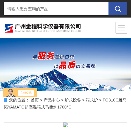
您的位置：
首页
>
产品中心
>
炉式设备
>
箱式炉
> FQ310C雅马
拓YAMATO超高温箱式马弗炉1700°C