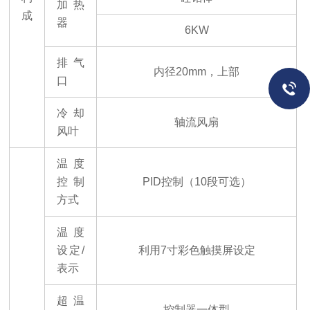
加热
成
器
6KW
排气
内径
20mm，上部
口
冷却
轴流风扇
风叶
温度
控制
PID控制（10段可选）
方式
温度
设定
/
利用
7寸彩色触摸屏设定
表示
超温
控制器一体型