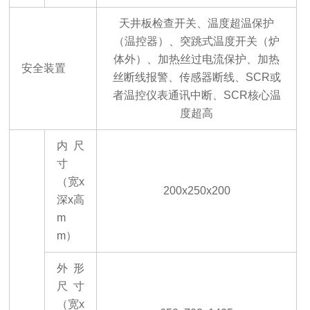
天井板检查开关、温度超温保护
（温控器）、突跳式温度开关（炉
体外）、加热丝过电流保护、加热
安全装置
丝断线报警、传感器断线、
SCR或
者温控仪表通讯中断、SCR核心温
度超高
内尺
寸
（宽
x
200x250x200
深x高
m
m
）
外形
尺寸
（宽
x