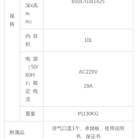
650x703x1425
深x高
m
规
m
）
格
内容
10L
积
电源
（
50/
AC220V
60H
z
）额
29A
定电
流
重量
约
130KG
排气口盖
1个、承烧板、使用说明
附属品
书、保证书