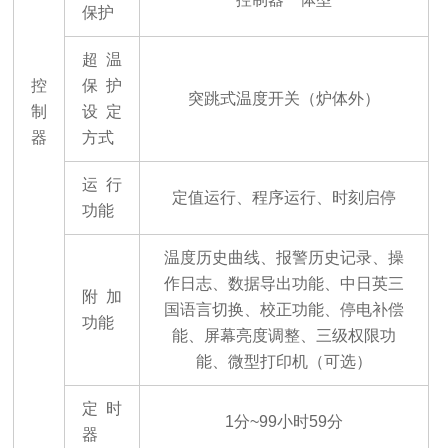
保护
超温
控
保护
突跳式温度开关（炉体外）
制
设定
器
方式
运行
定值运行、程序运行、时刻启停
功能
温度历史曲线、报警历史记录、操
作日志、数据导出功能、中日英三
附加
国语言切换、校正功能、停电补偿
功能
能、屏幕亮度调整、三级权限功
能、微型打印机（可选）
定时
1分~99小时59分
器