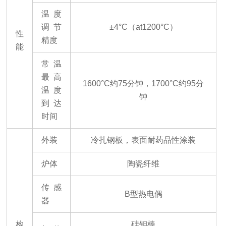
温度
调节
±4°C（at1200°C）
性
精度
能
常温
最高
1600°C约75分钟，1700°C约95分
温度
钟
到达
时间
外装
冷扎钢板，表面耐药品性涂装
炉体
陶瓷纤维
传感
B型热电偶
器
构
硅钼棒