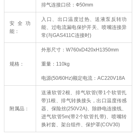
排气连接口径：
Ф50mm
入口、出口温度过热、送液泵反转功
安全功
能、过电流漏电保护开关、喷嘴连接异
能：
常
(与GAS411C连接时)
外形尺寸：
W760xD420xH1350mm
规格：
重量：
110kg
电源
(50/60Hz)额定电流：AC220V18A
送液软管
2根、排气软管(带1个软管扎
带)1根、排气转换接头，出口温度传感
附属品：
器、保险丝(250V2A)、除静电连接线、
进气软管5m(带2个软管扎带)、喷嘴转
换衬套、架台组件、保护罩(COV30)