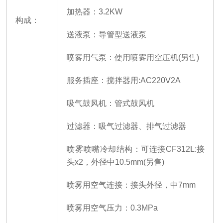
加热器：
3.2KW
构成：
送液泵：导管型送液泵
喷雾用气泵：使用喷雾用空压机
(另售)
服务插座：搅拌器用
:AC220V2A
吸气鼓风机：管式鼓风机
过滤器：吸气过滤器、排气过滤器
喷雾喷嘴冷却结构：可连接
CF312L:接
头x2，外径中10.5mm(另售)
喷雾用空气连接：接头外径，中
7mm
喷雾用空气压力：
0.3MPa