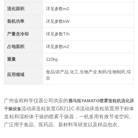
流化面积
详见参数m2
装机功率
详见参数kW
产量含冷却
详见参数T/h
占地面积
详见参数m2
重量
110kg
食品/农产品,化工,生物产业,制药/生物制药,综
应用领域
合
广州金程科学仪器公司供应的
雅马拓YAMATO喷雾造粒机流化床
流动床造粒装置
GB211C-B流动床造粒装置用于粉体
干燥设备
造粒和湿粉体干燥的喷雾干燥器，一机多用有效节省空间。
广泛用于食品、医药品、新材料等研发以及样品包衣。