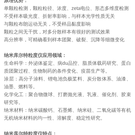
原理优势：
单颗粒检测，颗粒粒径、浓度、
zeta电位、形态多维度检测
不受样本吸光度、折射率影响，与样本光学性质无关
与颗粒布朗运动无关，不受样品黏度影响
颗粒之间无干扰，对多分散样本有很好的测试效果
高分辨率，可精确看到样本团聚、破裂、沉降等细微变化
纳米库尔特粒度仪
应用领域
：
生命科学：外泌体鉴定、病
du
品控、脂质体载药研究、蛋白
质团聚过程、生物制药的条件变化、疫苗生产等。
涂层：高分子涂料、锂电池负极桨料、炭分散体系、油漆、
油墨、燃料等。
化学化工：聚合物微球、打磨抛光液、乳液、催化剂、胶束
研究等。
纳米材料：纳米碳酸钙、石墨烯、纳米硅、二氧化碳等有机
无机纳米材料的均一性、溶解度、稳定性研究。
纳米库尔特粒度仪
特点：