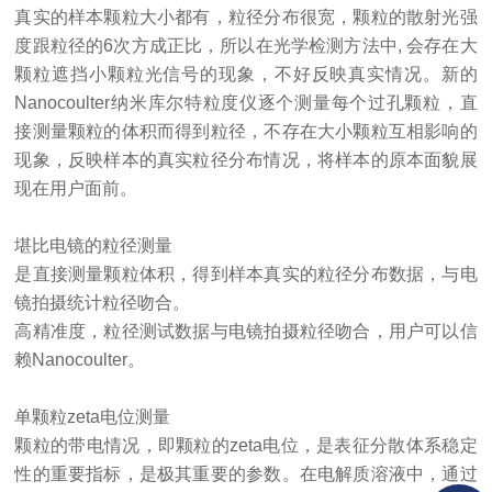
真实的样本颗粒大小都有，粒径分布很宽，颗粒的散射光强
度跟粒径的
6次方成正比，所以在光学检测方法中, 会存在大
颗粒遮挡小颗粒光信号的现象，
不好
反映真实情况。新的
Nanocoulter纳米库尔特粒度仪逐个测量每个过孔颗粒，直
接测量颗粒的体积而得到粒径，不存在大小颗粒互相影响的
现象，反映样本的真实粒径分布情况，将样本的原本面貌展
现在
用户
面前。
堪比
电镜的粒径测量
是
直接测量颗粒体积，得到样本真实的粒径分布数据，与电
镜拍摄统计粒径吻合。
高精准度，粒径测试数据与电镜拍摄粒径吻合，
用户
可以信
赖
Nanocoulter。
单颗粒
zeta电位测量
颗粒的带电情况，即颗粒的
zeta电位，是表征分散体系稳定
性的重要指标，是极其重要的参数。在电解质溶液中，通过