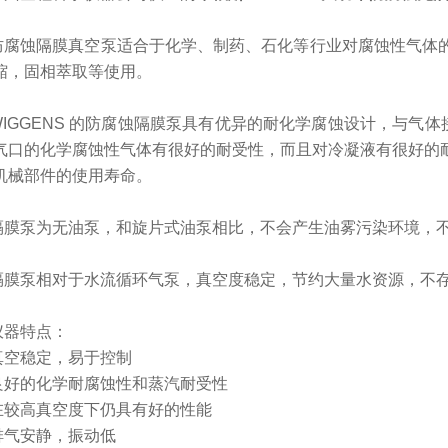
防腐蚀隔膜真空泵适合于化学、制药、石化等行业对腐蚀性气体
缩，固相萃取等使用。
WIGGENS 的防腐蚀隔膜泵具有优异的耐化学腐蚀设计，与气体接
气口的化学腐蚀性气体有很好的耐受性，而且对冷凝液有很好的
机械部件的使用寿命。
隔膜泵为无油泵，和旋片式油泵相比，不会产生油雾污染环境，
隔膜泵相对于水流循环气泵，真空度稳定，节约大量水资源，不
仪器特点：
真空稳定，易于控制
良好的化学耐腐蚀性和蒸汽耐受性
在较高真空度下仍具有好的性能
排气安静，振动低