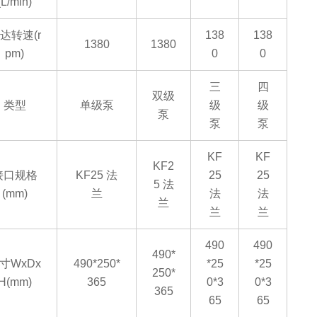
(L/min)
达转速
(r
138
138
1380
1380
pm)
0
0
三
四
双级
类型
单级泵
级
级
泵
泵
泵
KF
KF
KF2
接口规格
KF25 法
25
25
5 法
(mm)
兰
法
法
兰
兰
兰
490
490
490*
寸
WxDx
490*250*
*25
*25
250*
H(mm)
365
0*3
0*3
365
65
65