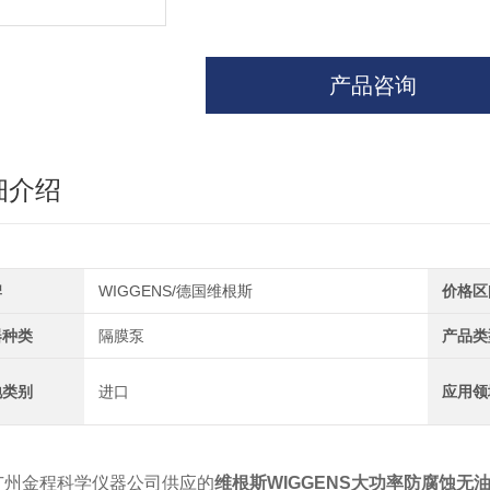
产品咨询
细介绍
牌
WIGGENS/德国维根斯
价格区
器种类
隔膜泵
产品类
地类别
进口
应用领
广州金程科学仪器公司供应的
维根斯
WIGGENS大功率防腐蚀无油