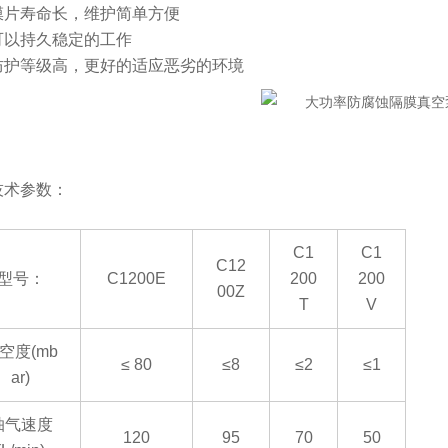
膜片寿命长，维护简单方便
可以持久稳定的工作
防护等级高，更好的适应恶劣的环境
技术参数：
C1
C1
C12
型号：
C1200E
200
200
00Z
T
V
空度
(mb
≤ 80
≤
8
≤
2
≤
1
ar)
抽气速度
120
95
70
50