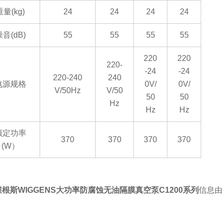
重量
(kg)
24
24
24
24
噪音
(dB)
55
55
55
55
220
220
220-
-24
-24
220-240
240
电源规格
0V/
0V/
V/50Hz
V/50
50
50
Hz
Hz
Hz
额定功率
370
370
370
370
(W）
维根斯
WIGGENS大功率防腐蚀无油隔膜真空泵C1200系列
信息