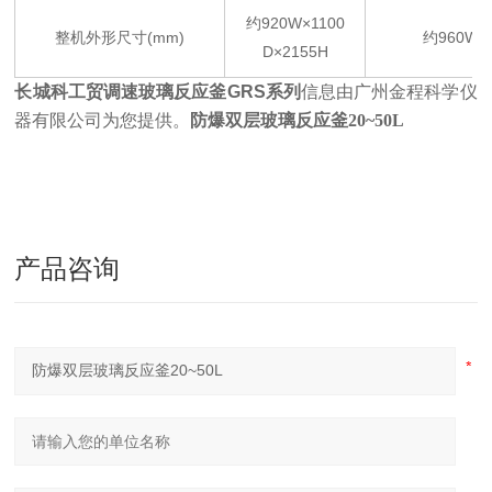
约
920W
×
1100
整机外形尺寸
(mm)
约
960W
×
D
×
2155H
长城科工贸调速玻璃反应釜
GRS
系列
信息由广州金程科学仪
器有限公司为您提供
。
防爆双层玻璃反应釜20~50L
产品咨询