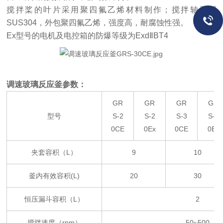
搅拌桨的叶片采用聚四氟乙烯材料制作；搅拌轴采用
SUS304
，外包聚四氟乙烯，强度高，耐腐蚀性强。
Ex
型号的电机及电控箱的防爆等级为
Exd
Ⅱ
BT4
调速玻璃反应釜参数
：
GR
GR
GR
GR
型号
S-2
S-2
S-3
S-3
0CE
0Ex
0CE
0Ex
夹套容积（
L
）
9
10
釜内有效容积
(L)
20
30
恒压漏斗容积（
L
）
2
搅拌速度（
rpm
）
50~500