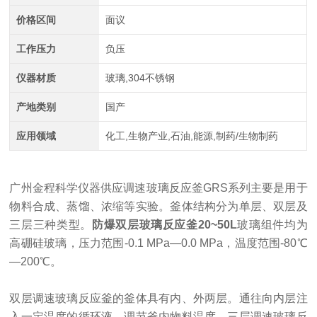
价格区间
面议
工作压力
负压
仪器材质
玻璃,304不锈钢
产地类别
国产
应用领域
化工,生物产业,石油,能源,制药/生物制药
广州金程科学仪器供应
调速玻璃反应釜
GRS
系列
主要是用于
物料合成、蒸馏、浓缩等实验。釜体结构分为单层、双层及
三层三种类型。
防爆双层玻璃反应釜20~50L
玻璃组件均为
高硼硅玻璃
，
压力范围
-0.1 MPa
—
0.0 MPa
，
温度范围
-80
℃
—
200
℃
。
双层调速玻璃反应釜的釜体具有内、外两层。通往向内层注
入一定温度的循环液，调节釜内物料温度。三层调速玻璃反