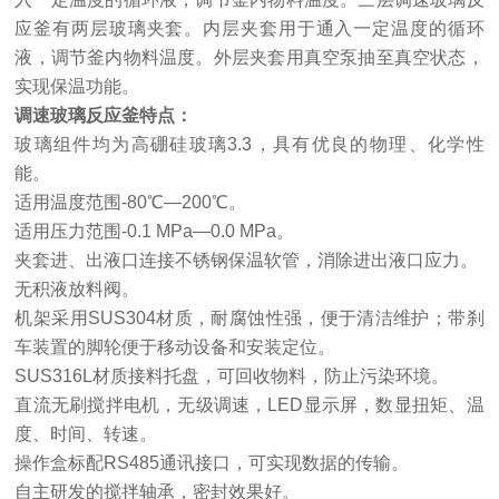
应釜有两层玻璃夹套。内层夹套用于通入一定温度的循环
液，调节釜内物料温度。外层夹套用真空泵抽至真空状态，
实现保温功能。
调速玻璃反应釜特点
：
玻璃组件均为高硼硅玻璃
3.3
，具有优良的物理、化学性
能。
适用温度范围
-80
℃—
200
℃。
适用压力范围
-0.1 MPa
—
0.0 MPa
。
夹套进、出液口连接不锈钢保温软管，消除进出液口应力。
无积液放料阀
。
机架采用
SUS304
材质，耐腐蚀性强，便于清洁维护；带刹
车装置的脚轮便于移动设备和安装定位。
SUS316L
材质接料托盘，
可回收物料，
防止污染环境。
直流无刷搅拌电机，无级调速，
LED
显示屏，数显扭矩、温
度、时间、转速。
操作盒标配
RS485
通讯接口，可实现数据的传输。
自主研发的搅拌轴承，密封效果好。