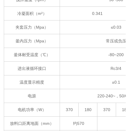
冷凝面积（
m²
）
0.341
夹套压力（
Mpa
）
≤
0.03
釜内压力（
Mpa
）
常压或负压
釜体耐受温度
（
℃
）
-80~200
进出液循环接口
Rc3/4
温度显示精度
±
0.1
电源
220-240~
，
50/60
电机功率（
W
）
370
180
370
180
放料口距离地面（
mm
）
约
570