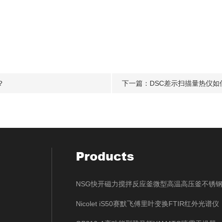
？
下一篇：
DSC差示扫描量热仪
Products
NSG快开磁力搅拌反应釜微型高温高压釜不锈
Nicolet iS50赛默飞傅里叶变换FTIR红外光谱仪